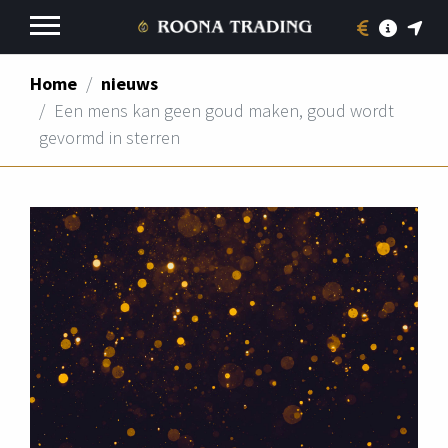
Home
nieuws
ROONA TRADING
Een mens kan geen goud maken, goud wordt
gevormd in sterren
INFORMATIE EDELMETAAL
GOUD
ZILVER
KEURMERKEN
TOEZENDEN PER POST
CONTACT