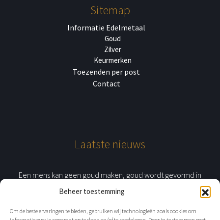
Sitemap
Informatie Edelmetaal
Goud
Zilver
Keurmerken
Toezenden per post
Contact
Laatste nieuws
Een mens kan geen goud maken, goud wordt gevormd in
sterren
Beheer toestemming
Om de beste ervaringen te bieden, gebruiken wij technologieën zoals cookies om
informatie over je apparaat op te slaan en/of te raadplegen. Door in te stemmen met