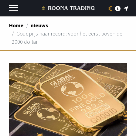
Home
nieuws
ROONA TRADING
Goudprijs naar record: voor het eerst boven de
2000 dollar
INFORMATIE EDELMETAAL
GOUD
ZILVER
KEURMERKEN
TOEZENDEN PER POST
CONTACT